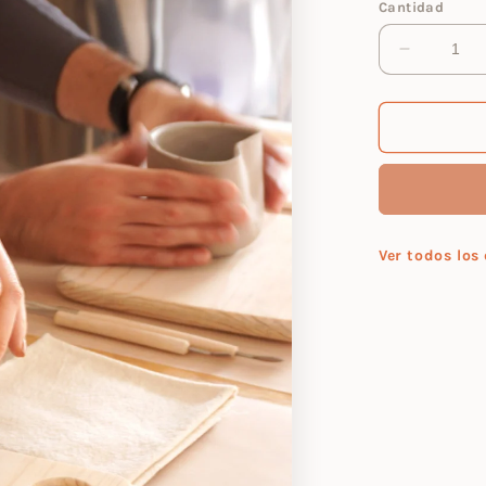
Cantidad
Reducir
cantidad
para
Open
House
Moldear
Ver todos los