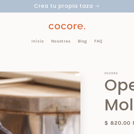
Crea tu propia taza
Inicio
Nosotras
Blog
FAQ
COCORE
Op
Mol
Precio
$ 820.00
habitual