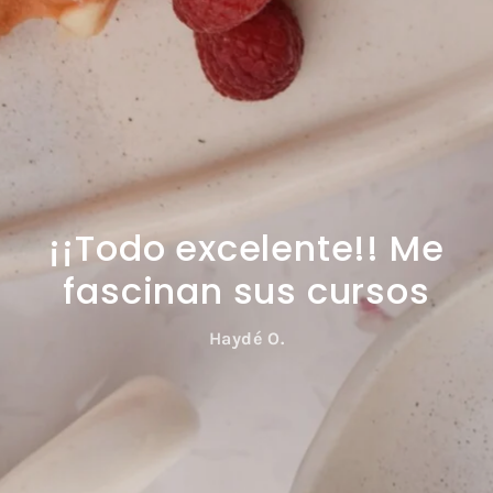
¡¡Todo excelente!! Me
fascinan sus cursos
Haydé O.