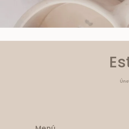
Es
Únet
Menú