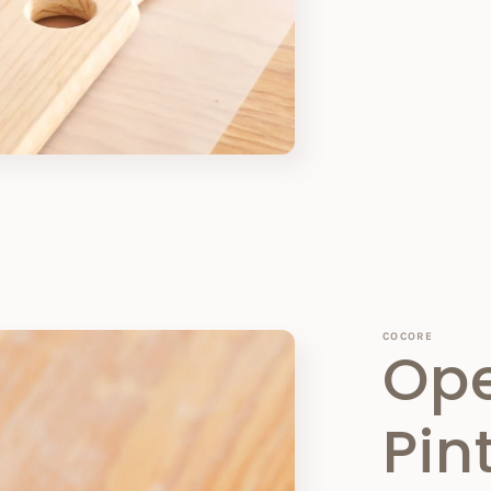
COCORE
Op
Pin