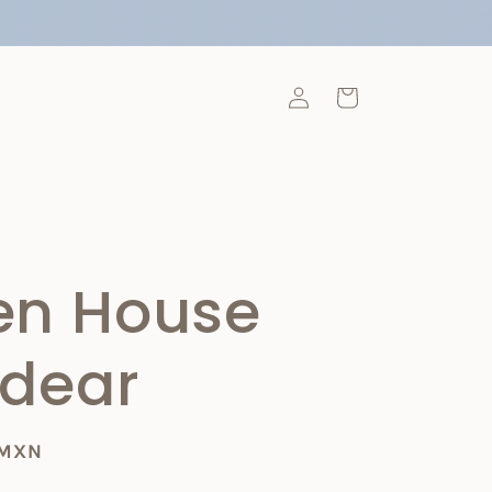
Iniciar
Carrito
sesión
en House
dear
 MXN