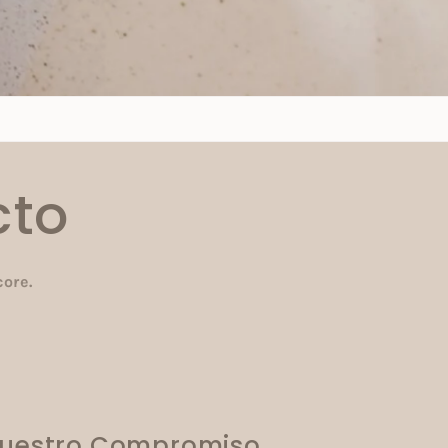
cto
core.
uestro Compromiso