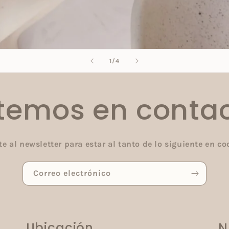
de
1
/
4
temos en conta
e al newsletter para estar al tanto de lo siguiente en
co
Correo electrónico
Ubicación
N