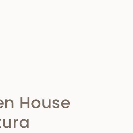
en House
tura